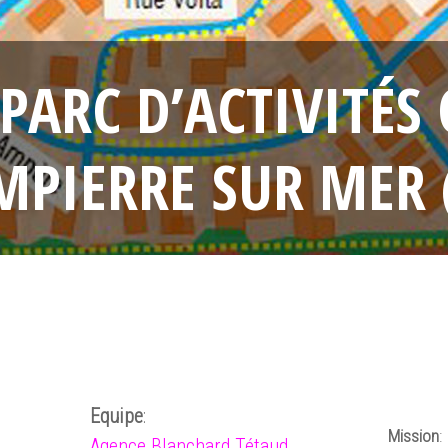
PARC D’ACTIVITÉS
PIERRE SUR MER 
16 avril 2026
•
editeur-agencebtb
Equipe
:
Mission
:
Agence Blanchard Tétaud