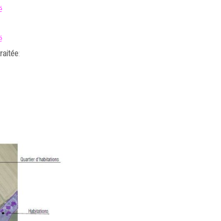
é
é
raitée
: