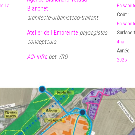
de La
Faisabilit
Blanchet
Coût
:
architecte-urbanisteco-traitant
Faisabilit
Atelier de l’Empreinte
paysagistes
Surface t
concepteurs
4ha
Année
:
A2i Infra
bet VRD
2025