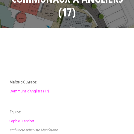
(17)
19 mai 2017
•
admin1139
Maître d’Ouvrage
:
Commune d’Angliers (17)
Equipe
:
Sophie Blanchet
architecte-urbaniste Mandataire