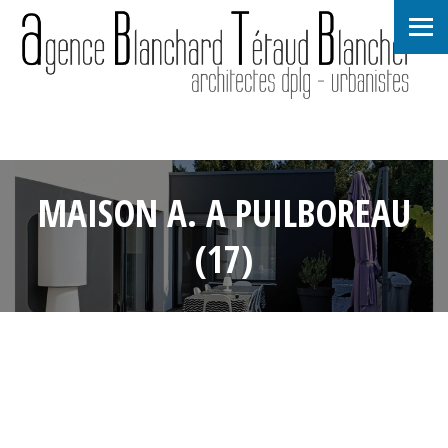
MAISON A. A PUILBOREAU
(17)
31 juillet 2019
•
editeur-agencebtb