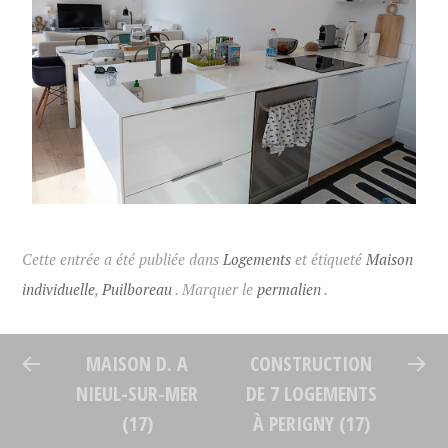
Cette entrée a été publiée dans
Logements
et étiqueté
Maison
individuelle
,
Puilboreau
. Marquer le
permalien
.
MAISON D. A
CONSTRUCTION
NIEUL-SUR-MER
DE 7 LOGEMENTS
(17)
À PERIGNY (17)