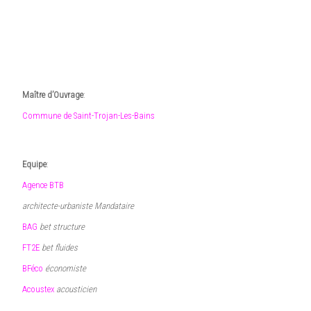
11 décembre 2025
•
editeur-agencebtb
Maître d’Ouvrage
:
Commune de Saint-Trojan-Les-Bains
Equipe
:
Agence BTB
architecte-urbaniste Mandataire
BAG
bet structure
FT2E
bet fluides
BFéco
économiste
Acoustex
acousticien