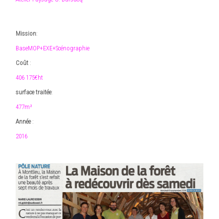
Mission
:
BaseMOP+EXE+Scénographie
Coût
:
406 175€ht
surface traitée
:
477m²
Année
:
2016