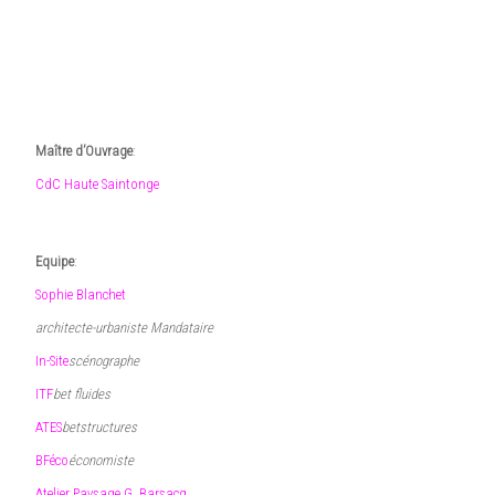
10 août 2016
•
admin1139
Maître d’Ouvrage
:
CdC Haute Saintonge
Equipe
:
Sophie Blanchet
architecte-urbaniste Mandataire
In-Site
scénographe
ITF
bet fluides
ATES
betstructures
BFéco
économiste
Atelier Paysage G. Barsacq