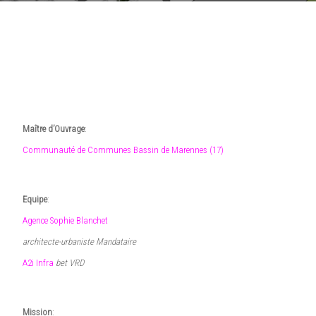
7 janvier 2019
•
admin1139
Maître d’Ouvrage
:
Communauté de Communes Bassin de Marennes (17)
Equipe
:
Agence Sophie Blanchet
architecte-urbaniste Mandataire
A2i Infra
bet VRD
Mission
: